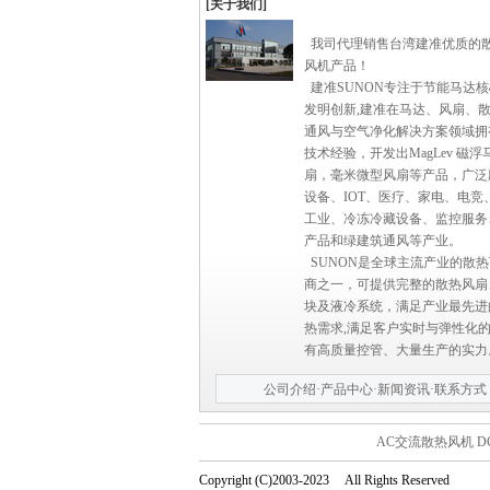
[关于我们]
我司代理销售台湾建准优质的
风机产品！
建准SUNON专注于节能马达
发明创新,建准在马达、风扇、
通风与空气净化解决方案领域拥
技术经验，开发出MagLev 磁浮
扇，毫米微型风扇等产品，广泛
设备、IOT、医疗、家电、电竞
工业、冷冻冷藏设备、监控服务
产品和绿建筑通风等产业。
SUNON是全球主流产业的散
商之一，可提供完整的散热风扇
块及液冷系统，满足产业最先进
热需求,满足客户实时与弹性化
有高质量控管、大量生产的实力
公司介绍
·
产品中心
·
新闻资讯
·
联系方式
AC交流散热风机
D
Copyright (C)2003-2023 All Rights Reserved