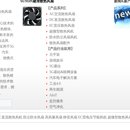
SUNON建准散热风扇
新闻&新
【产品系列】
散热风扇
AC交流散热风扇
DC直流散热风扇
核心技术的
EC宽压散热风扇
散热模块、
超微型散热风机
有丰富的
防水防尘风扇风机
马达风
散热风扇配件
应用于5G
【产品行业应用】
、汽车、
元宇宙
、便携式
游戏娱乐
5G通信
热顶尖供货
5G基站&联网设备
、散热模
汽车电子解决方案
的技术散
工业4.0
的需求，拥
再生能源
。
AIoT
监控服务
空气净化
家用电器
C直流散热风机
防尘防水风扇
高风量风扇
静音风扇
EC宽电压节能风机
超微型散热风