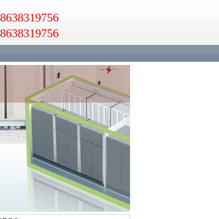
638319756
638319756