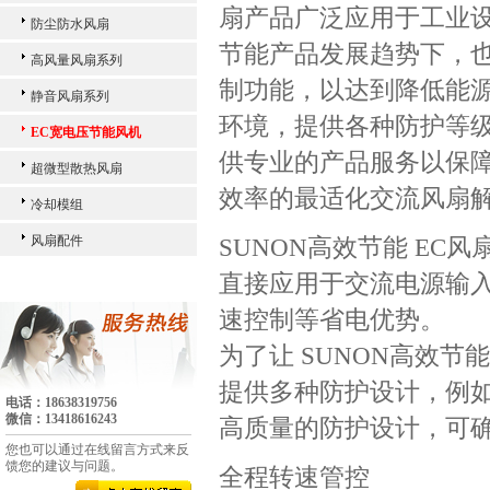
扇产品广泛应用于工业
防尘防水风扇
节能产品发展趋势下，也
高风量风扇系列
制功能，以达到降低能
静音风扇系列
环境，提供各种防护等级I
EC宽电压节能风机
供专业的产品服务以保
超微型散热风扇
效率的最适化交流风扇
冷却模组
风扇配件
SUNON高效节能 E
直接应用于交流电源输
速控制等省电优势。
为了让 SUNON高效
提供多种防护设计，例如防水
电话：18638319756
微信：13418616243
高质量的防护设计，可
您也可以通过在线留言方式来反
馈您的建议与问题。
全程转速管控