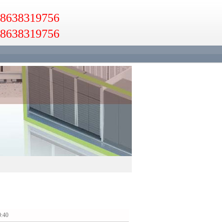
638319756
638319756
:40