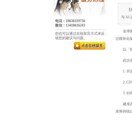
【
与 A
电话：18638319756
微信：13418616243
全球散
您也可以通过在线留言方式来反
馈您的建议与问题。
过模块化
以「
此次
1. 
2. 
3. 
建准
准将持续