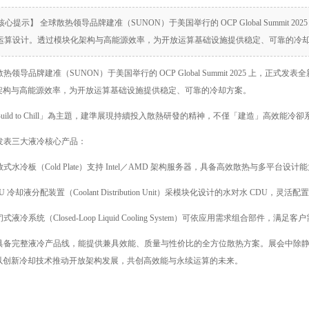
核心提示】 全球散热领导品牌建准（SUNON）于美国举行的 OCP Global Summit
I 运算设计。透过模块化架构与高能源效率，为开放运算基础设施提供稳定、可靠的冷
热领导品牌建准（SUNON）于美国举行的 OCP Global Summit 2025 上，正
架构与高能源效率，为开放运算基础设施提供稳定、可靠的冷却方案。
Build to Chill」為主題，建準展現持續投入散熱研發的精神，不僅「建造」高效
发表三大液冷核心产品：
开放式水冷板（Cold Plate）支持 Intel／AMD 架构服务器，具备高效散热与多平台设计
CDU 冷却液分配装置（Coolant Distribution Unit）采模块化设计的水对水 CDU，灵
封闭式液冷系统（Closed-Loop Liquid Cooling System）可依应用需求组合部件，满足客
具备完整液冷产品线，能提供兼具效能、质量与性价比的全方位散热方案。展会中除
以创新冷却技术推动开放架构发展，共创高效能与永续运算的未来。