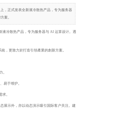
 2025 上，正式发表全新液冷散热产品，专为服务器
却方案。
式发表全新液冷散热产品，专为服务器与 AI 运算设计。透
能冷卻系統，更致力於打造引領產業的創新方案。
能力。
活配置、易于维护。
户需求。
静态展示外，亦以动态演示吸引国际客户关注。建